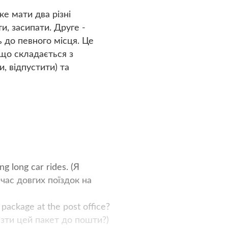
е мати два різні
и, засипати. Друге -
ь до певного місця. Це
 що складається з
и, відпустити) та
ng long car rides. (Я
час довгих поїздок на
 package at the post office?
езти цей пакет до пошти?)