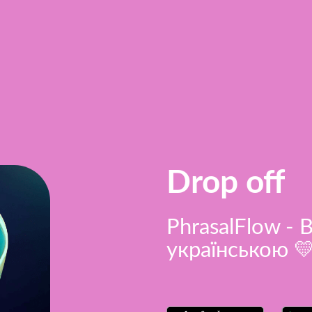
Drop off
PhrasalFlow - 
українською 