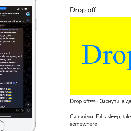
Drop off
Drop off💤 - Заснути, від
Синоніми: Fall asleep, ta
somewhere