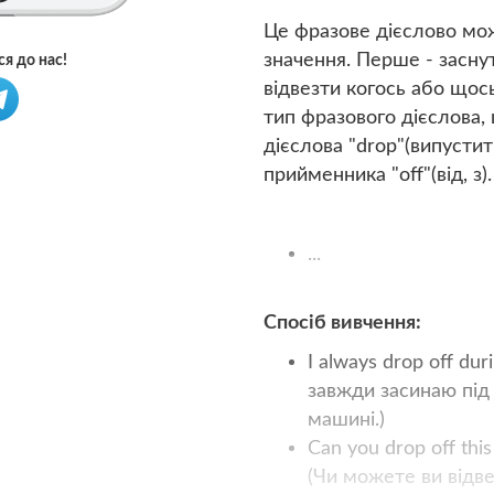
Це фразове дієслово мож
значення. Перше - заснут
я до нас!
відвезти когось або щос
тип фразового дієслова,
дієслова "drop"(випустит
прийменника "off"(від, з).
...
Спосіб вивчення:
I always drop off duri
завжди засинаю під 
машині.)
Can you drop off this
(Чи можете ви відв