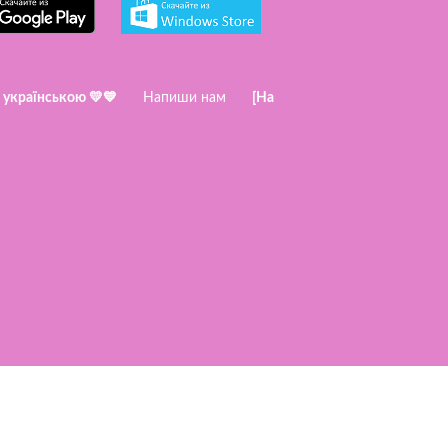
s українською 💛💙
Напиши нам
[На