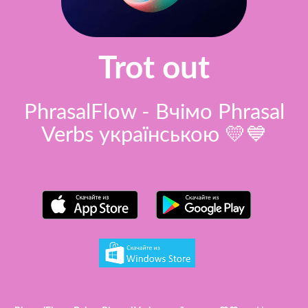
Trot out
PhrasalFlow - Вчімо Phrasal
Verbs українською 💛💙