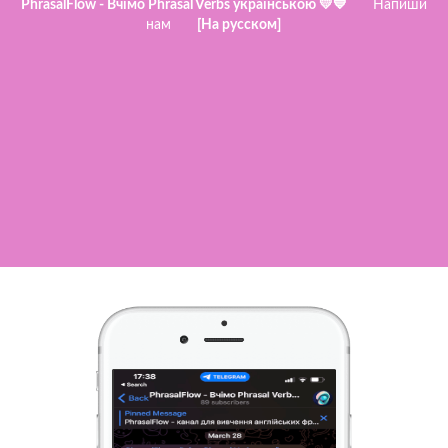
PhrasalFlow - Вчімо Phrasal Verbs українською 💛💙
Напиши
нам
[На русском]