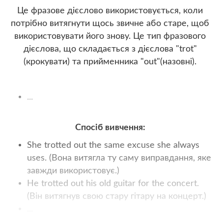
Це фразове дієслово використовується, коли
потрібно витягнути щось звичне або старе, щоб
використовувати його знову. Це тип фразового
дієслова, що складається з дієслова "trot"
(крокувати) та прийменника "out"(назовні).
...
Спосіб вивчення:
She trotted out the same excuse she always
uses. (Вона витягла ту саму виправдання, яке
завжди використовує.)
He trotted out his old guitar for the concert.
(Він витягнув свою стару гітару на концерт.)
...