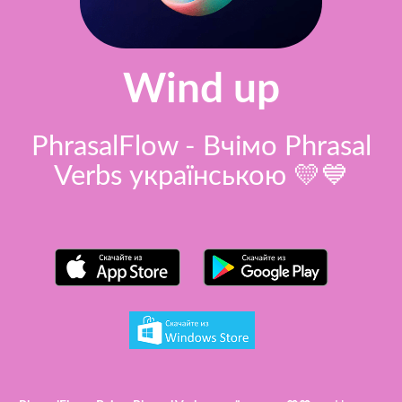
Wind up
PhrasalFlow - Вчімо Phrasal
Verbs українською 💛💙