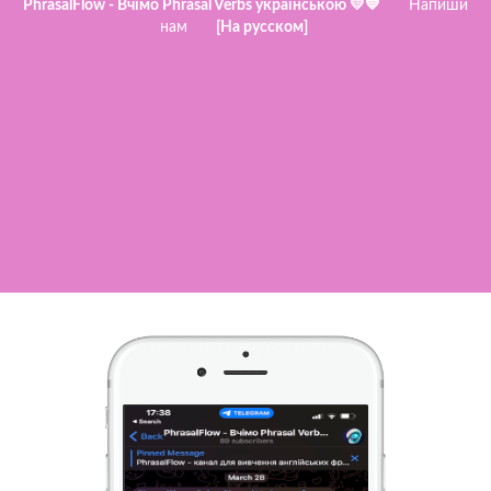
PhrasalFlow - Вчімо Phrasal Verbs українською 💛💙
Напиши
нам
[На русском]