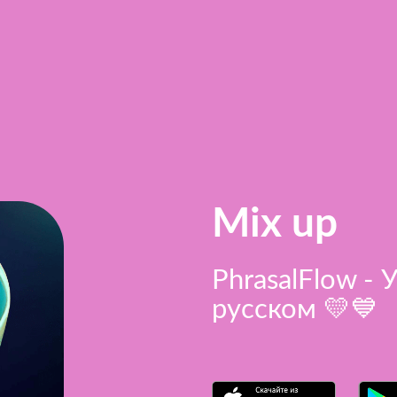
Mix up
PhrasalFlow - 
русском 💛💙