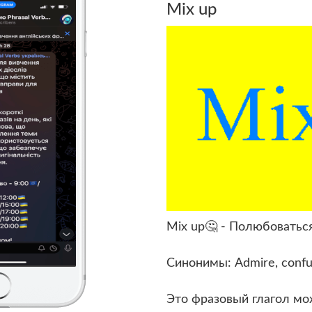
Mix up
Mix up🤔 - Полюбоваться
Синонимы: Admire, confu
Это фразовый глагол мо