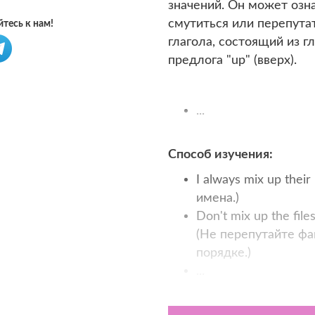
значений. Он может озн
смутиться или перепутат
тесь к нам!
глагола, состоящий из гл
предлога "up" (вверх).
...
Способ изучения:
I always mix up thei
имена.)
Don't mix up the files
(Не перепутайте фа
порядке.)
...