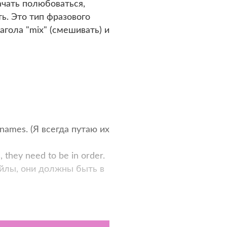
ачать полюбоваться,
ь. Это тип фразового
агола "mix" (смешивать) и
r names. (Я всегда путаю их
, they need to be in order.
йлы, они должны быть в