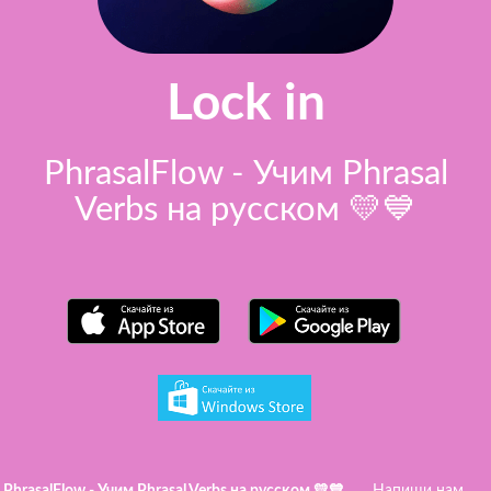
Lock in
PhrasalFlow - Учим Phrasal
Verbs на русском 💛💙
PhrasalFlow - Учим Phrasal Verbs на русском 💛💙
Напиши нам