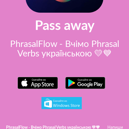
Pass away
PhrasalFlow - Вчімо Phrasal
Verbs українською 💛💙
PhrasalFlow - Вчімо Phrasal Verbs українською 💛💙
Напиши