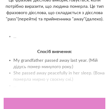
Це фразове дієслово використовується, коли
потрібно виразити, що людина померла. Це тип
фразового дієслова, що складається з дієслова
"pass"(перейти) та прийменника "away"(далеко).
...
Спосіб вивчення:
My grandfather passed away last year. (Мій
дідусь помер минулого року.)
She passed away peacefully in her sleep. (Вона
померла мирно у своєму сні.)
...