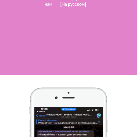
нам
[На русском]